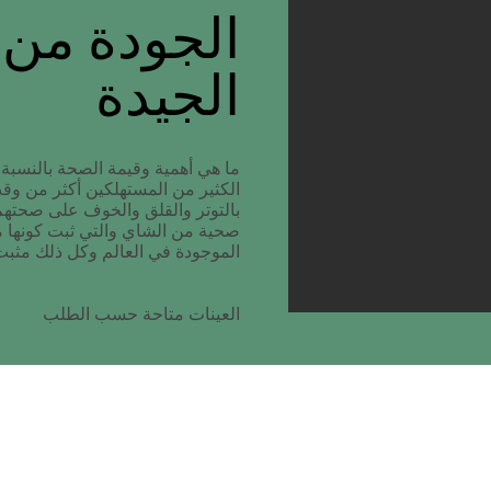
الجودة من 
الجيدة
ما هي أهمية وقيمة الصحة بالنسبة ل
الكثير من المستهلكين أكثر من وق
بالتوتر والقلق والخوف على صحتهم.
صحية من الشاي والتي ثبت كونها م
الموجودة في العالم وكل ذلك مثبت 
العينات متاحة حسب الطلب
info@buykenyantea.com
ميدان راتنا
+254723202692
نيالي, مومباسا
+254715734065