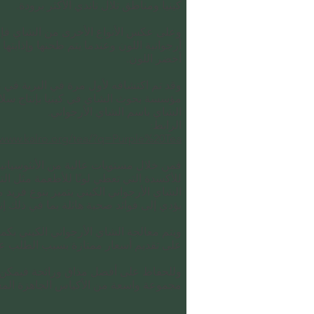
كينيا ومناطق تلال ناندي الأكثر برودة.
ality Kenyan tea for any occasion
وعلى عكس الأنواع الأخرى من الشاي فإن 
أرجوانية اللون وعندما يتم طحنها وإذابتها 
أخضر اللون.
وقد تم اكتشافه لأول مرة في البرية في 
مؤسسة بحوث الشاي في كينيا بإنتاج سلال
الشاي باسم الشاي الأرجواني.
الرابط:
/www.kalro.org/tea/?q=Purple%20Tea
فمن خلال مستويات عالية من الأنثوسياني
للأكسدة التي تعطي لونًا للأطعمة مثل الت
الشاي الأرجواني الكيني يتميز بنوع فريد م
يؤدي إلى فوائد صحية هائلة بما في ذلك إ
ويتم معالجة الشاي الأرجواني الكيني بك
على تقديم أسعار ممتازة بسبب الطلب عل
وللحفاظ على أفضل مذاق ورائحة فيمكن ت
مجموعة واسعة من الأكياس الجاهزة المعا