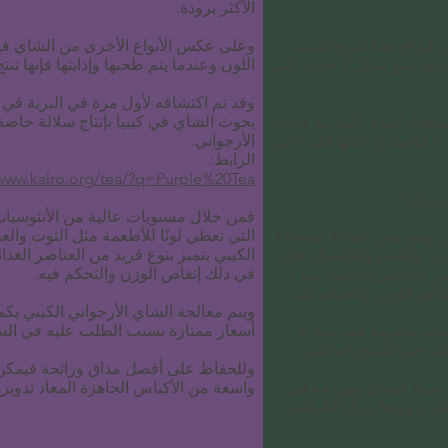
الأكثر برودة.
nner
To meet current and future business goals
Qu
أوراق هذا النوع الجديد
وعلى عكس الأنواع الأخرى من الشاي فإن 
فإنها تنتج سائل أرجواني إلى
اللون وعندما يتم طحنها وإذابتها فإنها تن
وقد تم اكتشافه لأول مرة في البرية في
منطقة آسام بالهند ثم قامت
بحوث الشاي في كينيا بإنتاج سلالة خاصة
ة خاصة وإدخالها إلى عالم
الأرجواني.
الرابط:
/www.kalro.org/tea/?q=Purple%20Tea
http:/
فمن خلال مستويات عالية من الأنثوسيان
ن وهو نفس المادة المضادة
التي تعطي لونًا للأطعمة مثل التوت والع
وت والعنب والباذنجان فإن
الكيني يتميز بنوع فريد من العناصر الغذائ
ن العناصر الغذائية مما
في ذلك إنقاص الوزن والتحكم فيه.
نقاص الوزن والتحكم فيه.
ويتم معالجة الشاي الأرجواني الكيني بك
ميات محدودة مما يساعد
أسعار ممتازة بسبب الطلب عليه في الس
يه في السوق العالمي.
وللحفاظ على أفضل مذاق ورائحة فيمكن 
عبئة الشاي وتوزيعه في
واسعة من الأكياس الجاهزة المعاد تدويره
د تدويرها (ورق الكرافت).