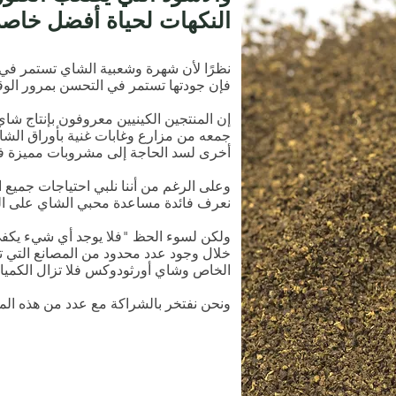
النكهات لحياة أفضل خاصة
نظرًا لأن شهرة وشعبية الشاي تستمر في 
فإن جودتها تستمر في التحسن بمرور الو
إن المنتجين الكينيين معروفون بإنتاج ش
جمعه من مزارع وغابات غنية بأوراق الشاي 
أخرى لسد الحاجة إلى مشروبات مميزة ف
وعلى الرغم من أننا نلبي احتياجات جميع ال
نعرف فائدة مساعدة محبي الشاي على ال
ولكن لسوء الحظ "فلا يوجد أي شيء يكفي
خلال وجود عدد محدود من المصانع التي ت
الخاص وشاي أورثودوكس فلا تزال الكميات ا
ونحن نفتخر بالشراكة مع عدد من هذه الم