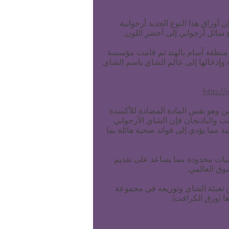
An experienced tea buyer or begi
أوراق هذا النوع الجديد أرجوانية
تج سائل أرجواني إلى أخضر اللون.
 منطقة آسام بالهند ثم قامت مؤسسة
 وإدخالها إلى عالم الشاي باسم الشاي
http:/
ين وهو نفس المادة المضادة للأكسدة
نب والباذنجان فإن الشاي الأرجواني
ية مما يؤدي إلى فوائد صحية هائلة بما
ميات محدودة مما يساعد على تقديم
وق العالمي.
تعبئة الشاي وتوزيعه في مجموعة
ا (ورق الكرافت).