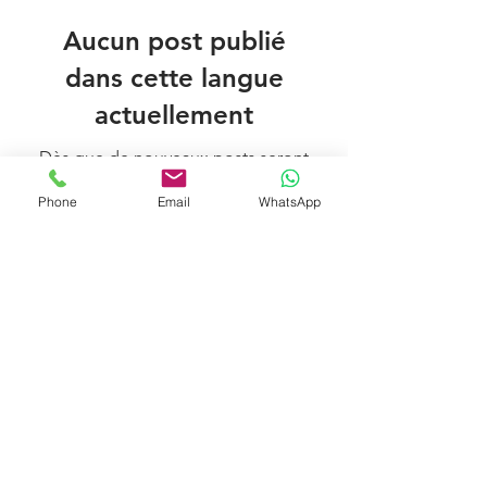
Aucun post publié
dans cette langue
actuellement
Dès que de nouveaux posts seront
publiés, vous les verrez ici.
Phone
Email
WhatsApp
71 - 75 Shelton Street
Covent Garden, London, WC2H 9JQ
UK
info@buykenyantea.com
+447398627045
+254723202692
© Copyright Buy Kenyan Tea